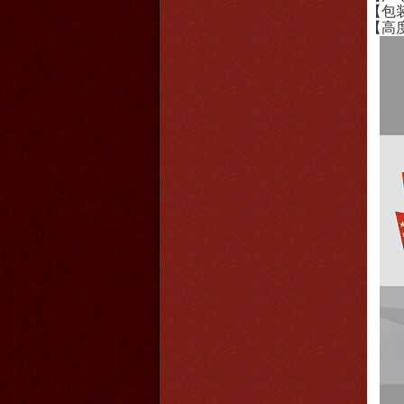
【包
【高度