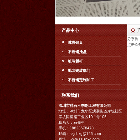
产品中心
分享到
减震钢桌
点击次
不锈钢托盘
玻璃栏杆
地弹簧玻璃门
不锈钢定制加工
联系我们
深圳市精石不锈钢工程有限公司
地址：深圳市龙华区观澜街道库坑社区
库坑同富裕工业区10-1号105
联系人：石先生
手机：18823678478
邮箱：
szjsbxg@126.com
网址：
www.szjsbxg.com