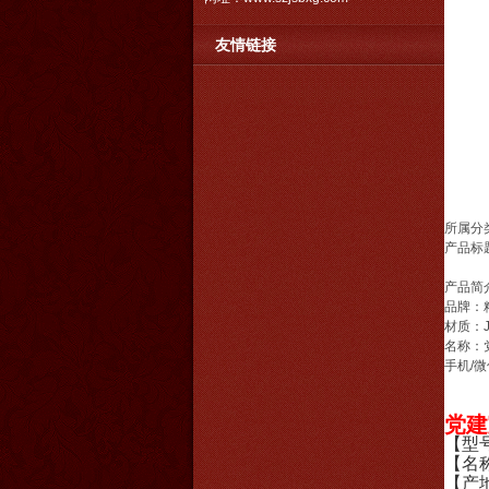
友情链接
所属分
产品标
产品简
品牌：
材质：JS
名称：
手机/微
党建
【型号
【名
【产