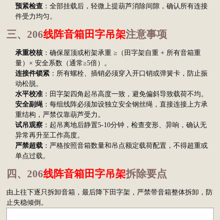
预紧检查
：全部挂载后，轻微上提葫芦消除间隙，确认所有连接
件受力均匀。
三、206
线阵音箱田字吊架
注意事项
承重校核
：确保屋顶或桁架承重 ≥（田字架自重 + 所有音箱重
量）× 安全系数（通常≥5倍）。
连接件锁紧
：所有螺栓、插销必须穿入开口销或弹簧卡，防止振
动松脱。
水平校准
：田字架四角起吊高度一致，避免偏斜导致载荷不均。
安全副绳
：每组线阵必须加设独立安全钢丝绳，直接连接上方承
重结构，严禁仅靠葫芦受力。
试吊观察
：起吊离地后静置5-10分钟，检查变形、异响，确认无
异常再升至工作高度。
严禁超载
：严格按照音箱数量和吊点额定载荷配置，不得超重或
单点过载。
四、206
线阵音箱田字吊架
拆除要点
由上往下逐只拆卸音箱，最后降下田字架，严禁带音箱整体拆卸，防
止失稳倾倒。