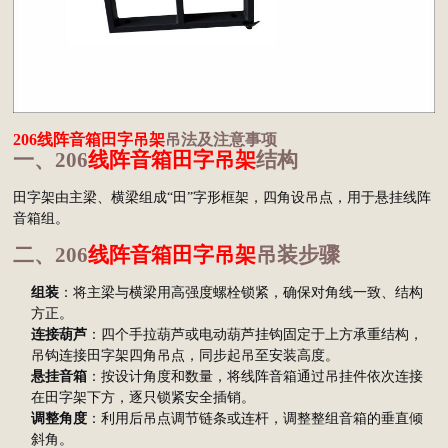
206线阵音箱田字吊架
吊法及注意事项
一、206
线阵音箱田字吊架
结构
田字架由主梁、横梁组成“田”字形框架，四角设吊点，用于悬挂线阵
音箱组。
二、206
线阵音箱田字吊架
吊装步骤
组装
：将主梁与横梁用高强度螺栓锁紧，确保对角线一致、结构
方正。
连接葫芦
：四个手拉葫芦或电动葫芦挂钩固定于上方承重结构，
吊钩连接田字架四角吊点，同步起吊至安装高度。
悬挂音箱
：按设计角度和数量，将线阵音箱通过吊挂件依次连接
在田字架下方，逐只锁紧安全插销。
调整角度
：利用后吊点调节链条或连杆，调整整组音箱的垂直倾
斜角。