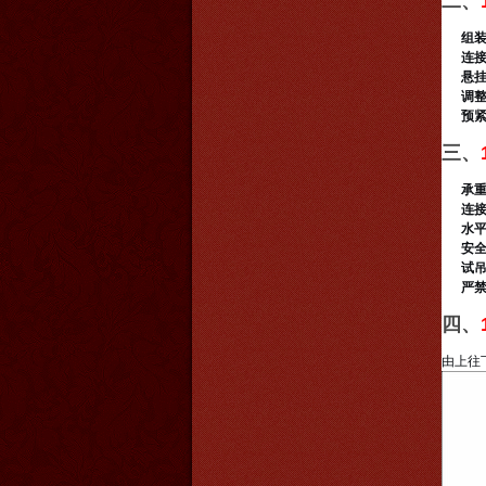
二、
组
连
悬
调
预
三、
承
连
水
安
试
严
四、
由上往