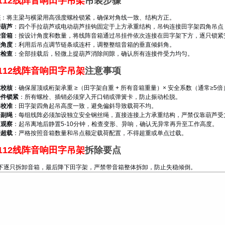
112线阵音响田字吊架
吊装步骤
装
：将主梁与横梁用高强度螺栓锁紧，确保对角线一致、结构方正。
接葫芦
：四个手拉葫芦或电动葫芦挂钩固定于上方承重结构，吊钩连接田字架四角吊点
挂音箱
：按设计角度和数量，将线阵音箱通过吊挂件依次连接在田字架下方，逐只锁紧
整角度
：利用后吊点调节链条或连杆，调整整组音箱的垂直倾斜角。
紧检查
：全部挂载后，轻微上提葫芦消除间隙，确认所有连接件受力均匀。
112线阵音响田字吊架
注意事项
重校核
：确保屋顶或桁架承重 ≥（田字架自重 + 所有音箱重量）× 安全系数（通常≥5倍
接件锁紧
：所有螺栓、插销必须穿入开口销或弹簧卡，防止振动松脱。
平校准
：田字架四角起吊高度一致，避免偏斜导致载荷不均。
全副绳
：每组线阵必须加设独立安全钢丝绳，直接连接上方承重结构，严禁仅靠葫芦受
吊观察
：起吊离地后静置5-10分钟，检查变形、异响，确认无异常再升至工作高度。
禁超载
：严格按照音箱数量和吊点额定载荷配置，不得超重或单点过载。
112线阵音响田字吊架
拆除要点
下逐只拆卸音箱，最后降下田字架，严禁带音箱整体拆卸，防止失稳倾倒。