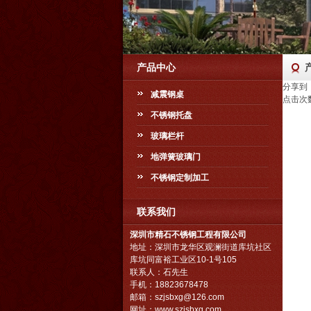
产品中心
分享到
减震钢桌
点击次
不锈钢托盘
玻璃栏杆
地弹簧玻璃门
不锈钢定制加工
联系我们
深圳市精石不锈钢工程有限公司
地址：深圳市龙华区观澜街道库坑社区
库坑同富裕工业区10-1号105
联系人：石先生
手机：18823678478
邮箱：
szjsbxg@126.com
网址：
www.szjsbxg.com