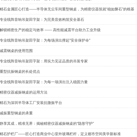
精石金属匠心打造——半导体无尘车间重型钢桌，为精密仪器筑就“稳如磐石”的根基
专业线阵音响吊架田字架：为完美音效构筑安全基石
解锁精密生产的稳定与效率 —— 高性能减震平台助力工业升级
专业线阵音响吊架田字架：为每场演出撑起"安全保护伞"
减震钢桌的使用范围
专业线阵音响吊架田字架：用实力见证品质的吊装专家
重型抗振钢桌的长处优点
专业线阵音响吊架田字架：为每一场演出注入稳固力量
精密仪器减振钢桌的运用方法
精石为深圳半导体工厂安装抗微振平台
减振重型钢桌的承重
静享其成，精准无界：揭秘精密仪器减振钢桌的“隐形守护”
精石护栏厂——匠心打造商业中心室外玻璃栏杆，定义都市空间美学新标准